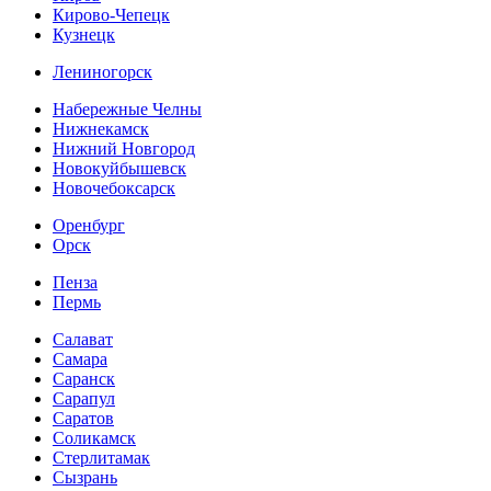
Кирово-Чепецк
Кузнецк
Лениногорск
Набережные Челны
Нижнекамск
Нижний Новгород
Новокуйбышевск
Новочебоксарск
Оренбург
Орск
Пенза
Пермь
Салават
Самара
Саранск
Сарапул
Саратов
Соликамск
Стерлитамак
Сызрань