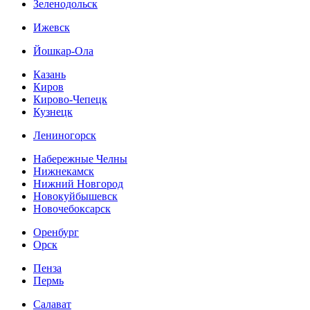
Зеленодольск
Ижевск
Йошкар-Ола
Казань
Киров
Кирово-Чепецк
Кузнецк
Лениногорск
Набережные Челны
Нижнекамск
Нижний Новгород
Новокуйбышевск
Новочебоксарск
Оренбург
Орск
Пенза
Пермь
Салават