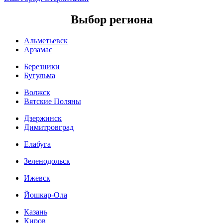
Выбор региона
Альметьевск
Арзамас
Березники
Бугульма
Волжск
Вятские Поляны
Дзержинск
Димитровград
Елабуга
Зеленодольск
Ижевск
Йошкар-Ола
Казань
Киров