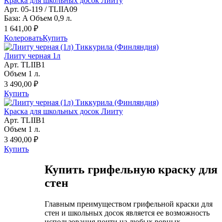
Краска для школьных досок Лииту
Арт. 05-119 / TLIIA09
База: A Объем 0,9 л.
1 641,00 ₽
Колеровать
Купить
Лииту черная 1л
Арт. TLIIB1
Объем 1 л.
3 490,00 ₽
Купить
Краска для школьных досок Лииту
Арт. TLIIB1
Объем 1 л.
3 490,00 ₽
Купить
Купить грифельную краску для
стен
Главным преимуществом грифельной краски для
стен и школьных досок является ее возможность
использования почти на любых ровных