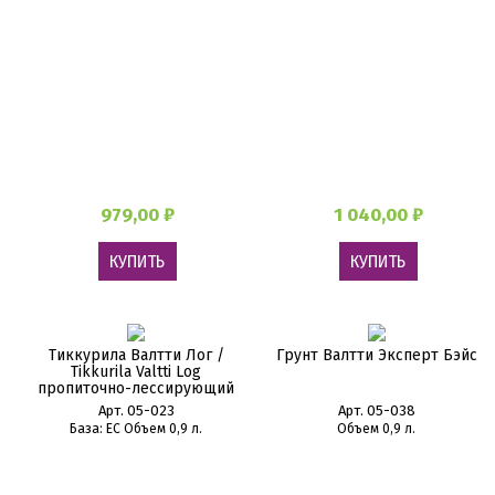
979,00 ₽
1 040,00 ₽
КУПИТЬ
КУПИТЬ
Тиккурила Валтти Лог /
Грунт Валтти Эксперт Бэйс
Tikkurila Valtti Log
пропиточно-лессирующий
антисептик для дерева
Арт. 05-023
Арт. 05-038
База: EC Объем 0,9 л.
Объем 0,9 л.