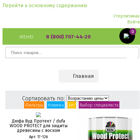
Перейти к основному содержанию
Стерлитамак
Войти
0
8 (800) 707-44-20
МЕНЮ
Главная
Сортировать по:
Фильтры
Новинка
Хит
Выбор специалиста
Дюфа Вуд Протект / dufa
WOOD PROTECT для защиты
древесины с воском
Арт. 17-126