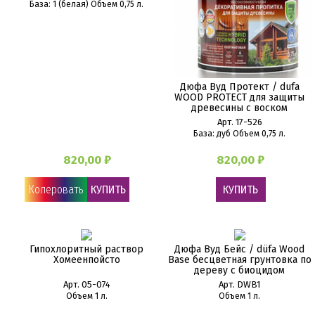
База: 1 (белая) Объем 0,75 л.
Дюфа Вуд Протект / dufa
WOOD PROTECT для защиты
древесины с воском
Арт. 17-526
База: дуб Объем 0,75 л.
820,00 ₽
820,00 ₽
Колеровать
КУПИТЬ
КУПИТЬ
Гипохлоритный раствор
Дюфа Вуд Бейс / düfa Wood
Хомеенпойсто
Base бесцветная грунтовка по
дереву с биоцидом
Арт. 05-074
Арт. DWB1
Объем 1 л.
Объем 1 л.