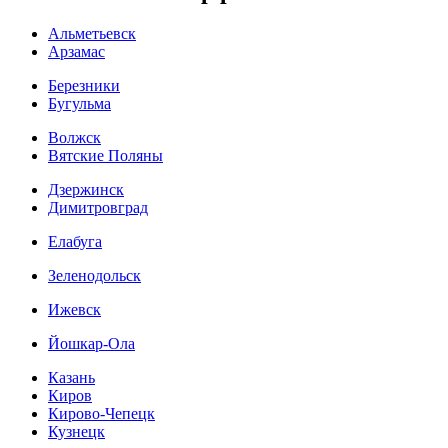
Альметьевск
Арзамас
Березники
Бугульма
Волжск
Вятские Поляны
Дзержинск
Димитровград
Елабуга
Зеленодольск
Ижевск
Йошкар-Ола
Казань
Киров
Кирово-Чепецк
Кузнецк