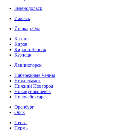
Зеленодольск
Ижевск
Йошкар-Ола
Казань
Киров
Кирово-Чепецк
Кузнецк
Лениногорск
Набережные Челны
Нижнекамск
Нижний Новгород
Новокуйбышевск
Новочебоксарск
Оренбург
Орск
Пенза
Пермь