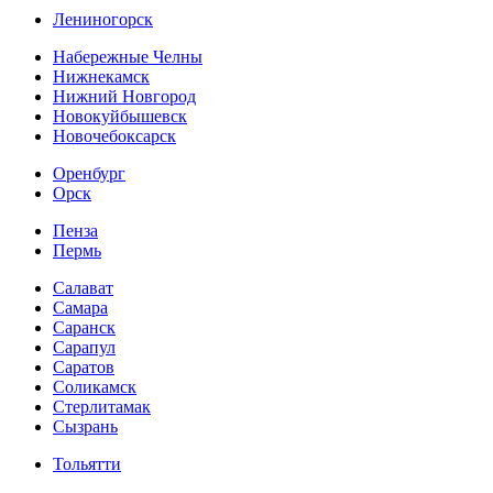
Лениногорск
Набережные Челны
Нижнекамск
Нижний Новгород
Новокуйбышевск
Новочебоксарск
Оренбург
Орск
Пенза
Пермь
Салават
Самара
Саранск
Сарапул
Саратов
Соликамск
Стерлитамак
Сызрань
Тольятти