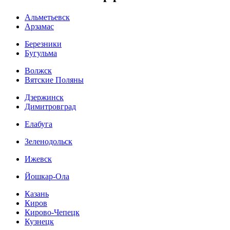
Альметьевск
Арзамас
Березники
Бугульма
Волжск
Вятские Поляны
Дзержинск
Димитровград
Елабуга
Зеленодольск
Ижевск
Йошкар-Ола
Казань
Киров
Кирово-Чепецк
Кузнецк