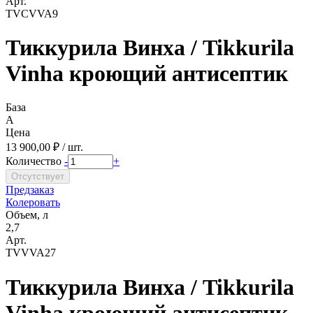
Арт.
TVCVVA9
Тиккурила Винха / Tikkurila
Vinha кроющий антисептик
База
A
Цена
13 900,00 ₽ / шт.
Количество
-
+
Предзаказ
Колеровать
Объем, л
2,7
Арт.
TVVVA27
Тиккурила Винха / Tikkurila
Vinha кроющий антисептик