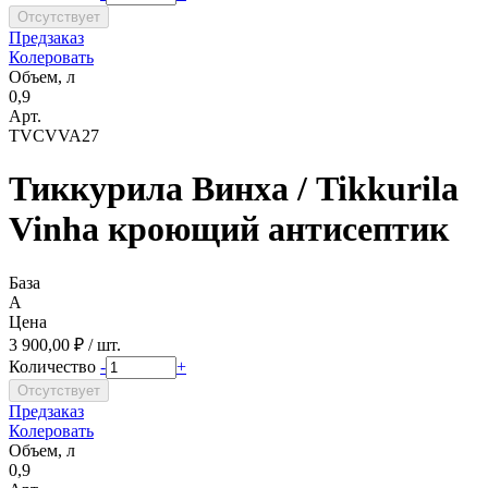
Предзаказ
Колеровать
Объем, л
0,9
Арт.
TVCVVA27
Тиккурила Винха / Tikkurila
Vinha кроющий антисептик
База
A
Цена
3 900,00 ₽ / шт.
Количество
-
+
Предзаказ
Колеровать
Объем, л
0,9