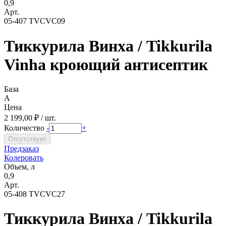
0,9
Арт.
05-407 TVCVC09
Тиккурила Винха / Tikkurila
Vinha кроющий антисептик
База
A
Цена
2 199,00 ₽ / шт.
Количество
-
+
Предзаказ
Колеровать
Объем, л
0,9
Арт.
05-408 TVCVC27
Тиккурила Винха / Tikkurila