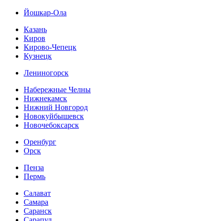
Йошкар-Ола
Казань
Киров
Кирово-Чепецк
Кузнецк
Лениногорск
Набережные Челны
Нижнекамск
Нижний Новгород
Новокуйбышевск
Новочебоксарск
Оренбург
Орск
Пенза
Пермь
Салават
Самара
Саранск
Сарапул