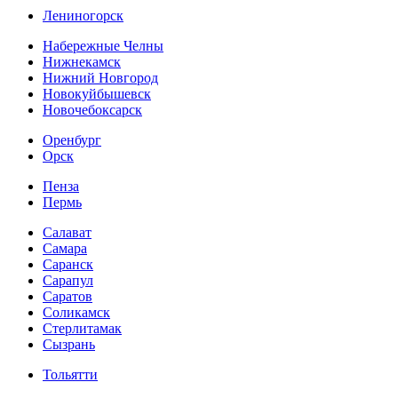
Лениногорск
Набережные Челны
Нижнекамск
Нижний Новгород
Новокуйбышевск
Новочебоксарск
Оренбург
Орск
Пенза
Пермь
Салават
Самара
Саранск
Сарапул
Саратов
Соликамск
Стерлитамак
Сызрань
Тольятти