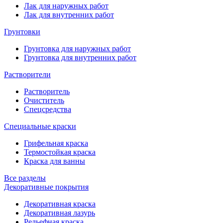
Лак для наружных работ
Лак для внутренних работ
Грунтовки
Грунтовка для наружных работ
Грунтовка для внутренних работ
Растворители
Растворитель
Очиститель
Спецсредства
Специальные краски
Грифельная краска
Термостойкая краска
Краска для ванны
Все разделы
Декоративные покрытия
Декоративная краска
Декоративная лазурь
Рельефная краска