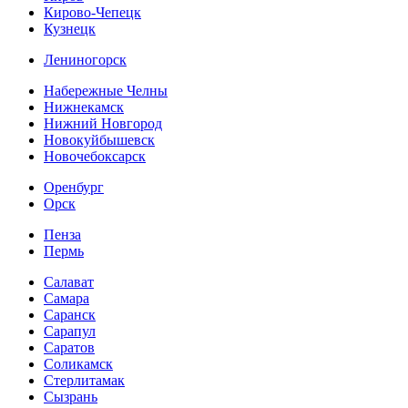
Кирово-Чепецк
Кузнецк
Лениногорск
Набережные Челны
Нижнекамск
Нижний Новгород
Новокуйбышевск
Новочебоксарск
Оренбург
Орск
Пенза
Пермь
Салават
Самара
Саранск
Сарапул
Саратов
Соликамск
Стерлитамак
Сызрань